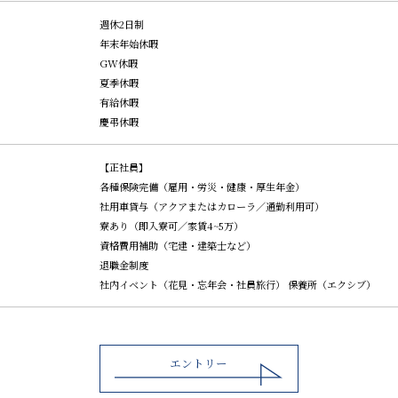
週休2日制
年末年始休暇
GW休暇
夏季休暇
有給休暇
慶弔休暇
【正社員】
各種保険完備（雇用・労災・健康・厚生年金）
社用車貸与（アクアまたはカローラ／通勤利用可）
寮あり（即入寮可／家賃4~5万）
資格費用補助（宅建・建築士など）
退職金制度
社内イベント（花見・忘年会・社員旅行）
保養所（エクシブ）
エントリー