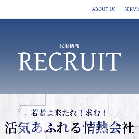
ABOUT US
SERVI
採用情報
RECRUIT
若者よ来たれ！求む！
活気あふれる
情熱会社