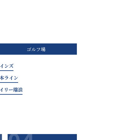
ゴルフ場
インズ
本ライン
イリー瑞浪